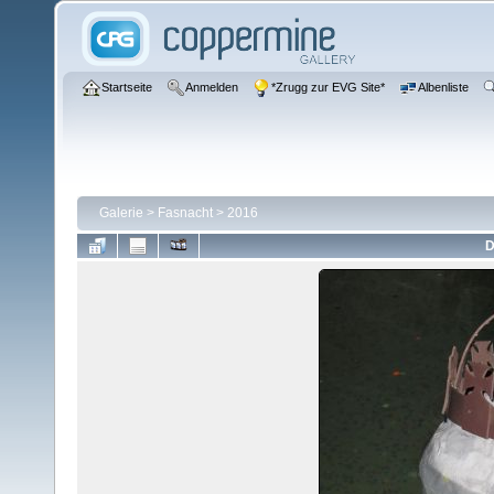
Startseite
Anmelden
*Zrugg zur EVG Site*
Albenliste
Galerie
>
Fasnacht
>
2016
D