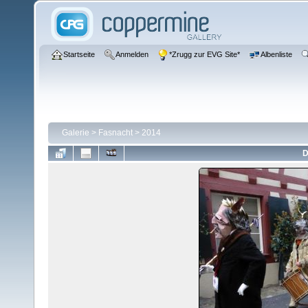
Startseite
Anmelden
*Zrugg zur EVG Site*
Albenliste
Galerie
>
Fasnacht
>
2014
D