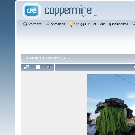
Startseite
Anmelden
*Zrugg zur EVG Site*
Albenliste
Galerie
>
Fasnacht
>
2017
D